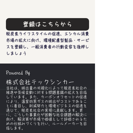
登録はこちらから
脱炭素ライフスタイルの促進、エシカル消費
市場の拡大に向け、環境配慮型製品・サービ
スを登録し、一般消費者の行動変容を後押し
しましょう
Powered By
株式会社テックシンカー
当社は、排出量の可視化によって脱炭素社会の
推進や気候変動に対する問題意識の拡大を目指
しています。また、カーボンオフセットの促進
により、温室効果ガスの排出がコストであるこ
とに着目し、削減努力と環境ビジネスの促進を
通じて、脱炭素社会の実現に貢献します。更
に、こうした事業化が困難な社会課題の解決に
向け、解決策が市場で価値として評価されるた
めの仕組みづくりを行い、ルールメーカーを目
指します。